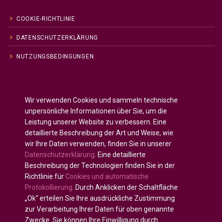
COOKIE-RICHTLINIE
DATENSCHUTZERKLÄRUNG
NUTZUNGSBEDINGUNGEN
Englisch
English
(
)
Wir verwenden Cookies und sammeln technische
Russisch
Русский
(
)
unpersönliche Informationen über Sie, um die
Spanisch
Español
(
)
Leistung unserer Website zu verbessern. Eine
detaillierte Beschreibung der Art und Weise, wie
Französisch
Français
(
)
wir Ihre Daten verwenden, finden Sie in unserer
Deutsch
Datenschutzerklärung
. Eine detaillierte
Arabisch
العربية
(
)
Beschreibung der Technologien finden Sie in der
Richtlinie für
Cookies und automatische
Portugiesisch, Portugal
Português
(
)
Protokollierung
. Durch Anklicken der Schaltfläche
„Ok“ erteilen Sie Ihre ausdrückliche Zustimmung
zur Verarbeitung Ihrer Daten für oben genannte
Zwecke. Sie können Ihre Einwilligung durch