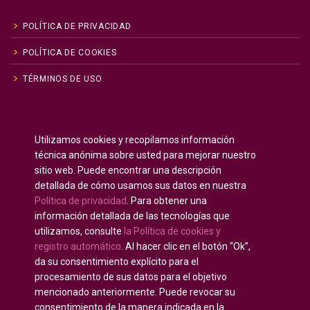
POLÍTICA DE PRIVACIDAD
POLÍTICA DE COOKIES
TÉRMINOS DE USO
Inglés
English
(
)
Utilizamos cookies y recopilamos información
Ruso
Русский
(
)
técnica anónima sobre usted para mejorar nuestro
Español
sitio web. Puede encontrar una descripción
detallada de cómo usamos sus datos en nuestra
Francés
Français
(
)
Política de privacidad
. Para obtener una
Alemán
Deutsch
(
)
información detallada de las tecnologías que
Árabe
العربية
(
)
utilizamos, consulte
la Política de cookies y
registro automático
. Al hacer clic en el botón “Ok”,
Portugués, Portugal
Português
(
)
da su consentimiento explícito para el
procesamiento de sus datos para el objetivo
mencionado anteriormente. Puede revocar su
consentimiento de la manera indicada en la