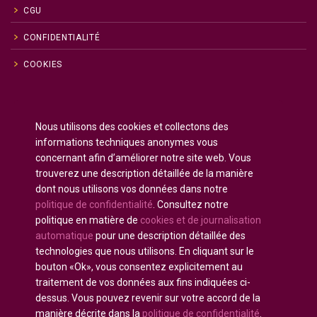
CGU
CONFIDENTIALITÉ
COOKIES
Anglais
English
(
)
Nous utilisons des cookies et collectons des
Russe
Русский
(
)
informations techniques anonymes vous
Espagnol
Español
(
)
concernant afin d’améliorer notre site web. Vous
trouverez une description détaillée de la manière
Français
dont nous utilisons vos données dans notre
Allemand
Deutsch
(
)
politique de confidentialité
. Consultez notre
Arabe
العربية
(
)
politique en matière de
cookies et de journalisation
automatique
pour une description détaillée des
Portugais - du Portugal
Português
(
)
technologies que nous utilisons. En cliquant sur le
bouton «Ok», vous consentez explicitement au
traitement de vos données aux fins indiquées ci-
dessus. Vous pouvez revenir sur votre accord de la
manière décrite dans la
politique de confidentialité
.