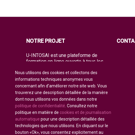
NOTRE PROJET
CONTA
U-INTOSAI est une plateforme de
formation en ligne ouverte à tous les
membres de l’INTOSAI, créée comme
Nous utilisons des cookies et collectons des
un espace unique de partage
d’expériences et de connaissances
informations techniques anonymes vous
avancées.
concernant afin d’améliorer notre site web. Vous
trouverez une description détaillée de la manière
L’Université offre à l’ensemble de la
dont nous utilisons vos données dans notre
communauté mondiale de l’audit à la
politique de confidentialité
. Consultez notre
fois des formats de formation
classiques et les meilleurs projets de
politique en matière de
cookies et de journalisation
formation et guides pratiques de
automatique
pour une description détaillée des
l’INTOSAI. Elle rassemble les
technologies que nous utilisons. En cliquant sur le
initiatives didactiques existantes pour
bouton «Ok», vous consentez explicitement au