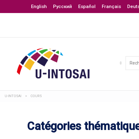
English
Русский
Español
Français
Deut
U-INTOSAI
>
COURS
Catégories thématiqu