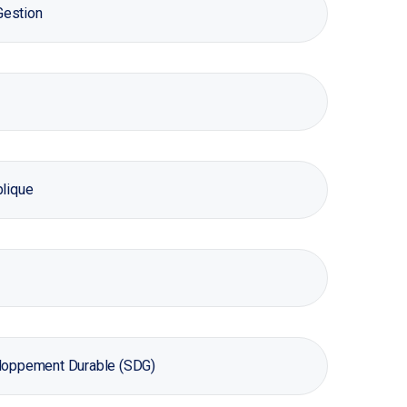
estion
blique
eloppement Durable (SDG)