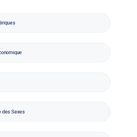
ériques
conomique
té des Sexes