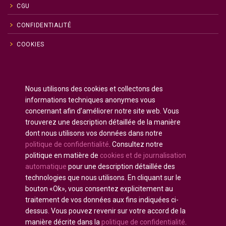
CGU
CONFIDENTIALITÉ
COOKIES
Anglais
English
(
)
Nous utilisons des cookies et collectons des
Russe
Русский
(
)
informations techniques anonymes vous
Espagnol
Español
(
)
concernant afin d’améliorer notre site web. Vous
trouverez une description détaillée de la manière
Français
dont nous utilisons vos données dans notre
Allemand
Deutsch
(
)
politique de confidentialité
. Consultez notre
Arabe
العربية
(
)
politique en matière de
cookies et de journalisation
automatique
pour une description détaillée des
Portugais - du Portugal
Português
(
)
technologies que nous utilisons. En cliquant sur le
bouton «Ok», vous consentez explicitement au
traitement de vos données aux fins indiquées ci-
dessus. Vous pouvez revenir sur votre accord de la
manière décrite dans la
politique de confidentialité
.