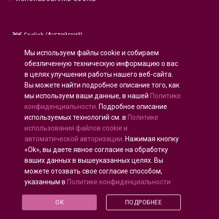
Английский
English
(
)
Русский
Мы используем файлы cookie и собираем
Испанский
Español
(
)
обезличенную техническую информацию о вас
в целях улучшения работы нашего веб-сайта.
Французский
Français
(
)
Вы можете найти подробное описание того, как
Немецкий
Deutsch
(
)
мы используем ваши данные, в нашей
Политике
Арабский
العربية
(
)
конфиденциальности
. Подробное описание
используемых технологий см. в
Политике
Португальский, Португалия
Português
(
)
использования файлов cookie и
автоматической авторизации
. Нажимая кнопку
«Ok», вы даете явное согласие на обработку
ваших данных в вышеуказанных целях. Вы
можете отозвать свое согласие способом,
Все права защищены © 2020 - 2025
U-INTOSAI
—
указанным в
Политике конфиденциальности
Цифровой университет для сообщества ИНТОСАИ
©
Счетная палата Российской Федерации
©
ФКУ
OK
ПОДРОБНЕЕ
«ЦЭАИТ СП»