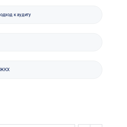
одход к аудиту
и ЖКХ