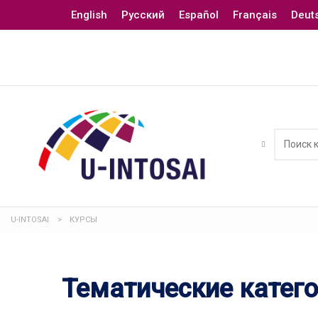
English
Русский
Español
Français
Deut
U-INTOSAI
>
КУРСЫ
Тематические катег