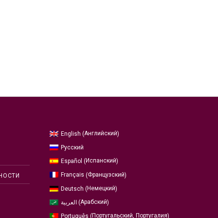
Английский
English
(
)
Русский
Испанский
Español
(
)
Французский
Français
(
)
НОСТИ
Немецкий
Deutsch
(
)
Арабский
العربية
(
)
Португальский, Португалия
Português
(
)