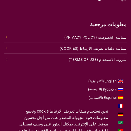
معلومات مرجعية
سياسة الخصوصية (PRIVACY POLICY)
سياسة ملفات تعريف الارتباط (COOKIES)
شروط الاستخدام (TERMS OF USE)
الإنجليزية
English
)
(
الروسية
Русский
)
(
الأسبانية
Español
)
(
الفرنسية
Français
)
(
نحن نستخدم ملفات تعريف الارتباط cookie ونجمع
الألمانية
Deutsch
)
(
معلومات فنية مجهولة المصدر عنك من أجل تحسين
العربية
موقعنا على الإنترنت. يمكنك العثور على وصف تفصيلي
لكيفية استخدامنا لبياناتك في سياسة الخصوصية الخاصة
البرتغالية ، البرتغال
Português
)
(