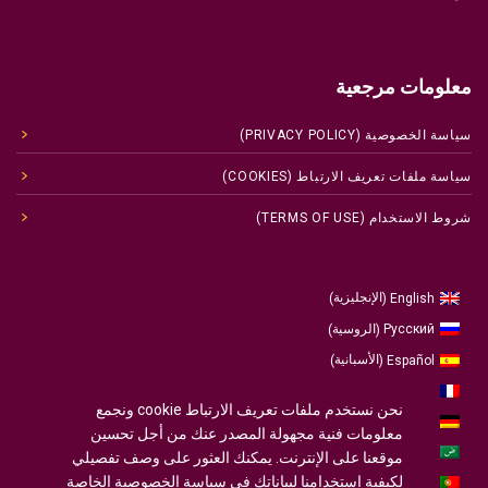
معلومات مرجعية
سياسة الخصوصية (PRIVACY POLICY)
سياسة ملفات تعريف الارتباط (COOKIES)
شروط الاستخدام (TERMS OF USE)
الإنجليزية
English
)
(
الروسية
Русский
)
(
الأسبانية
Español
)
(
الفرنسية
Français
)
(
نحن نستخدم ملفات تعريف الارتباط cookie ونجمع
الألمانية
Deutsch
)
(
معلومات فنية مجهولة المصدر عنك من أجل تحسين
العربية
موقعنا على الإنترنت. يمكنك العثور على وصف تفصيلي
لكيفية استخدامنا لبياناتك في سياسة الخصوصية الخاصة
البرتغالية ، البرتغال
Português
)
(