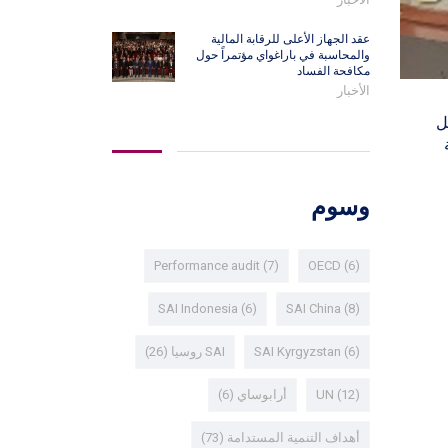
عقد الجهاز الأعلى للرقابة المالية
والمحاسبة في باراغواي مؤتمراً حول
مكافحة الفساد
الأخبار
ل
ة
وسوم
Performance audit
(7)
OECD
(6)
SAI Indonesia
(6)
SAI China
(8)
(6)
SAI Kyrgyzstan
SAI روسيا
(26)
(12)
UN
أرابوساي
(6)
أهداف التنمية المستدامة
(73)