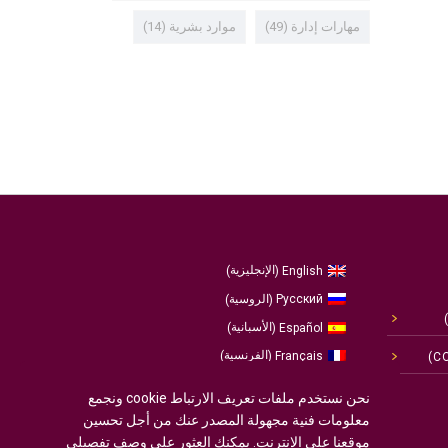
مهارات إدارة
(49)
موارد بشرية
(14)
الإنجليزية
English
)
(
الروسية
Русский
)
(
الأسبانية
Español
)
(
الفرنسية
Français
)
(
الألمانية
Deutsch
)
(
نحن نستخدم ملفات تعريف الارتباط cookie ونجمع
العربية
معلومات فنية مجهولة المصدر عنك من أجل تحسين
البرتغالية ، البرتغال
Português
)
(
موقعنا على الإنترنت. يمكنك العثور على وصف تفصيلي