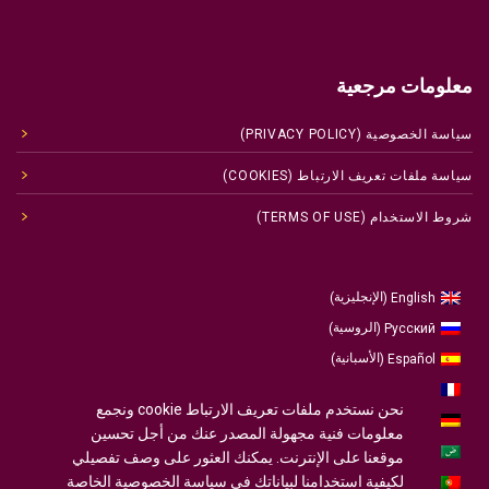
معلومات مرجعية
سياسة الخصوصية (PRIVACY POLICY)
سياسة ملفات تعريف الارتباط (COOKIES)
شروط الاستخدام (TERMS OF USE)
الإنجليزية
English
)
(
الروسية
Русский
)
(
الأسبانية
Español
)
(
الفرنسية
Français
)
(
نحن نستخدم ملفات تعريف الارتباط cookie ونجمع
الألمانية
Deutsch
)
(
معلومات فنية مجهولة المصدر عنك من أجل تحسين
العربية
موقعنا على الإنترنت. يمكنك العثور على وصف تفصيلي
لكيفية استخدامنا لبياناتك في سياسة الخصوصية الخاصة
البرتغالية ، البرتغال
Português
)
(