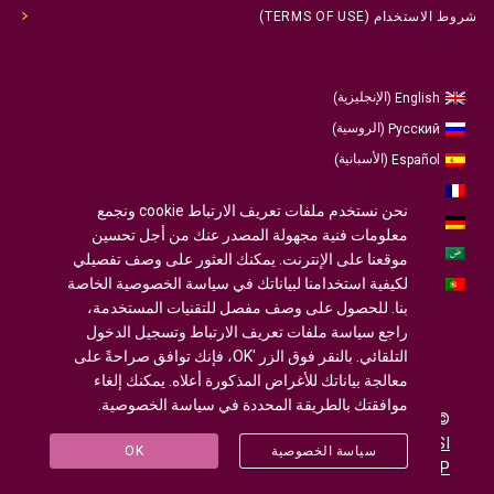
شروط الاستخدام (TERMS OF USE)
الإنجليزية
English
)
(
الروسية
Русский
)
(
الأسبانية
Español
)
(
الفرنسية
Français
)
(
نحن نستخدم ملفات تعريف الارتباط cookie ونجمع
الألمانية
Deutsch
)
(
معلومات فنية مجهولة المصدر عنك من أجل تحسين
العربية
موقعنا على الإنترنت. يمكنك العثور على وصف تفصيلي
لكيفية استخدامنا لبياناتك في سياسة الخصوصية الخاصة
البرتغالية ، البرتغال
Português
)
(
بنا. للحصول على وصف مفصل للتقنيات المستخدمة،
راجع سياسة ملفات تعريف الارتباط وتسجيل الدخول
التلقائي. بالنقر فوق الزر 'OK، فإنك توافق صراحةً على
معالجة بياناتك للأغراض المذكورة أعلاه. يمكنك إلغاء
موافقتك بالطريقة المحددة في سياسة الخصوصية.
© 2020-2025
U-INTOSAI
- جامعة لمجتمع تصميم ©
Accounts Chamber of the Russian Federation
©
FSI
سياسة الخصوصية
OK
«CEAIT SP»
وتطوير المواقع الإلكترونية