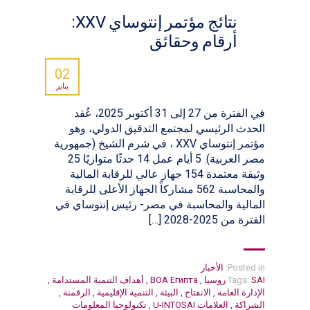
نتائج مؤتمر إنتوساي XXV:
أرقام وحقائق
02
يناير
في الفترة من 27 إلى 31 أكتوبر 2025، عُقد
الحدث الرئيسي لمجتمع التدقيق الدولي، وهو
مؤتمر إنتوساي XXV ، في شرم الشيخ (جمهورية
مصر العربية). 5 أيام عمل 14 حدثًا متوازيًا 25
وثيقة معتمدة 154 جهاز عالي للرقابة المالية
والمحاسبة 562 مشاركاً الجهاز الأعلى للرقابة
المالية والمحاسبة في مصر- رئيس إنتوساي في
الفترة من 2025-2028 […]
Posted in:
الأخبار
SAI روسيا
Tags:
,
ВОА Египта
,
أهداف التنمية المستدامة
,
الإدارة العامة
,
الانفتاح
,
البيئة
,
التنمية الإقليمية
,
الرقمنة
,
الشراكة
,
العلامات U-INTOSAI
,
تكنولوجيا المعلومات