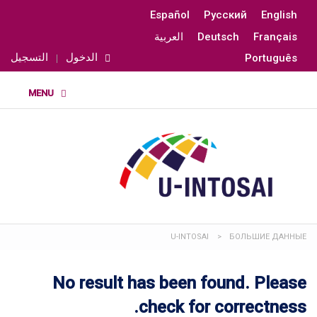
Español
Русский
English
Français
Deutsch
العربية
الدخول
التسجيل
Português
U-INTOSAI
>
БОЛЬШИЕ ДАННЫЕ
No result has been found. Please
check for correctness.