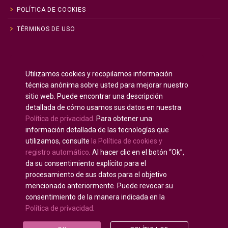
POLÍTICA DE COOKIES
TÉRMINOS DE USO
Inglés
English
(
)
Utilizamos cookies y recopilamos información
Ruso
Русский
(
)
técnica anónima sobre usted para mejorar nuestro
Español
sitio web. Puede encontrar una descripción
detallada de cómo usamos sus datos en nuestra
Francés
Français
(
)
Política de privacidad
. Para obtener una
Alemán
Deutsch
(
)
información detallada de las tecnologías que
Árabe
العربية
(
)
utilizamos, consulte
la Política de cookies y
registro automático
. Al hacer clic en el botón “Ok”,
Portugués, Portugal
Português
(
)
da su consentimiento explícito para el
procesamiento de sus datos para el objetivo
mencionado anteriormente. Puede revocar su
consentimiento de la manera indicada en la
Política de privacidad
.
Derechos de autor © 2020 - 2025
U-INTOSAI —
Universidad digital para la Comunidad de la INTOSAI
©