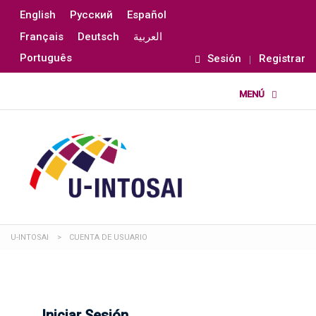
English
Русский
Español
Français
Deutsch
العربية
Português
Sesión
Registrar
U-INTOSAI
>
CUENTA DE USUARIO
Iniciar Sesión