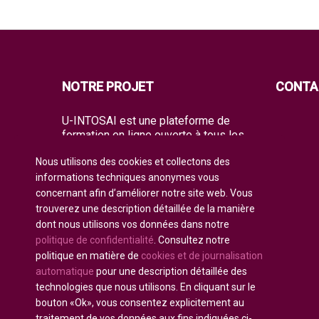
NOTRE PROJET
CONTA
U-INTOSAI est une plateforme de
formation en ligne ouverte à tous les
membres de l’INTOSAI, créée comme
Nous utilisons des cookies et collectons des
un espace unique de partage
d’expériences et de connaissances
informations techniques anonymes vous
avancées.
concernant afin d’améliorer notre site web. Vous
trouverez une description détaillée de la manière
L’Université offre à l’ensemble de la
dont nous utilisons vos données dans notre
communauté mondiale de l’audit à la
politique de confidentialité
. Consultez notre
fois des formats de formation
classiques et les meilleurs projets de
politique en matière de
cookies et de journalisation
formation et guides pratiques de
automatique
pour une description détaillée des
l’INTOSAI. Elle rassemble les
technologies que nous utilisons. En cliquant sur le
initiatives didactiques existantes pour
bouton «Ok», vous consentez explicitement au
former les auditeurs de l’avenir.
traitement de vos données aux fins indiquées ci-