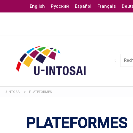
English
Русский
Español
Français
Deut
U-INTOSAI
>
PLATEFORMES
PLATEFORMES