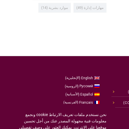
مهارات إدارة
(49)
موارد بشرية
(14)
الإنجليزية
English
)
(
الروسية
Русский
)
(
الأسبانية
Español
)
(
الفرنسية
Français
)
(
الألمانية
Deutsch
)
(
نحن نستخدم ملفات تعريف الارتباط cookie ونجمع
العربية
معلومات فنية مجهولة المصدر عنك من أجل تحسين
البرتغالية ، البرتغال
Português
)
(
موقعنا على الإنترنت. يمكنك العثور على وصف تفصيلي