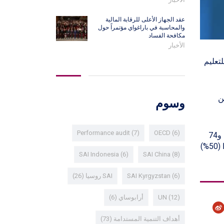
عقد الجهاز الأعلى للرقابة المالية
والمحاسبة في باراغواي مؤتمراً حول
مكافحة الفساد
الأخبار
لتعليم
ن
وسوم
Performance audit
(7)
OECD
(6)
حسب معطيات الوكالة الأوروبية للإحصائيات في عام 2022 اجتاز 26% من سكان الاتحاد الأوربي في سن يتراوح بين 16 و74
على الأقل دورة عبر الإنترنت أو استخدموا مواد التعلم عبر الإنترنت. لوحظ أكبر طلب على التعلم عبر الإنترنت في فنلندا (50%)
SAI Indonesia
(6)
SAI China
(8)
(6)
SAI Kyrgyzstan
SAI روسيا
(26)
(12)
UN
أرابوساي
(6)
أهداف التنمية المستدامة
(73)