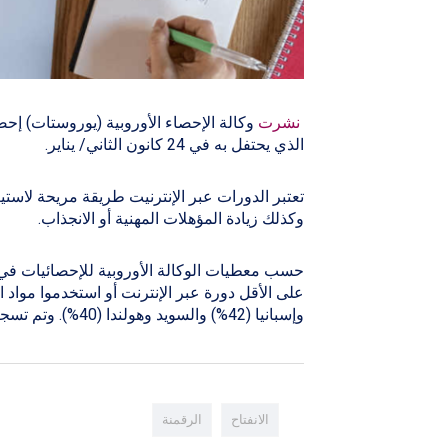
نشرت
وكالة الإحصاء الأوروبية (يوروستات) إحصائ
الذي يحتفل به في 24 كانون الثاني/ يناير.
تعتبر الدورات عبر الإنترنيت طريقة مريحة لاس
وكذلك زيادة المؤهلات المهنية أو الانجذاب.
وإسبانيا (42%) والسويد وهولندا (40%). وتم تسجيل أدنى الدرجات في رومانيا (8%) وبلغاريا (11%) وبولندا (15%).
الانفتاح
الرقمنة