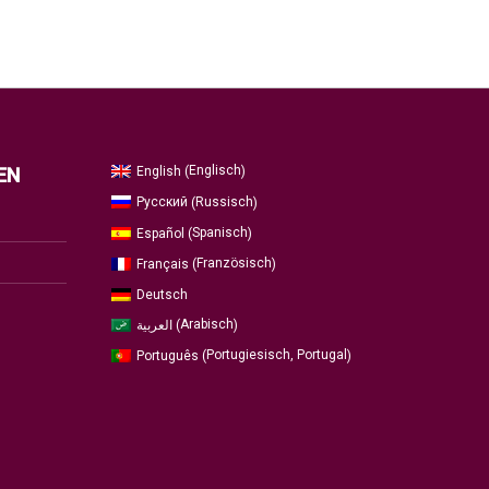
Englisch
English
EN
(
)
Russisch
Русский
(
)
Spanisch
Español
(
)
Französisch
Français
(
)
Deutsch
Arabisch
العربية
(
)
Portugiesisch, Portugal
Português
(
)