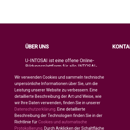
ÜBER UNS
KONTA
U-INTOSAI ist eine offene Online-
Bildungsplattform für alle INTOSAI-
Mitglieder, die als ein einzigartiger
Wir verwenden Cookies und sammeln technische
Raum für den Austausch von
Erfahrungen und fortgeschrittenem
unpersönliche Informationen über Sie, um die
Wissen geschaffen wurde.
Leistung unserer Website zu verbessern. Eine
detaillierte Beschreibung der Art und Weise, wie
Es bietet der gesamten globalen
wir Ihre Daten verwenden, finden Sie in unserer
Auditgemeinschaft sowohl klassische
Datenschutzerklärung
. Eine detaillierte
Bildungsformate als auch die besten
INTOSAI-Bildungsprojekte und
Beschreibung der Technologien finden Sie in der
Leitlinien, die bestehende
Richtlinie für
Cookies und automatische
Bildungsinitiativen kombinieren, um
Protokollierung
. Durch Anklicken der Schaltfläche