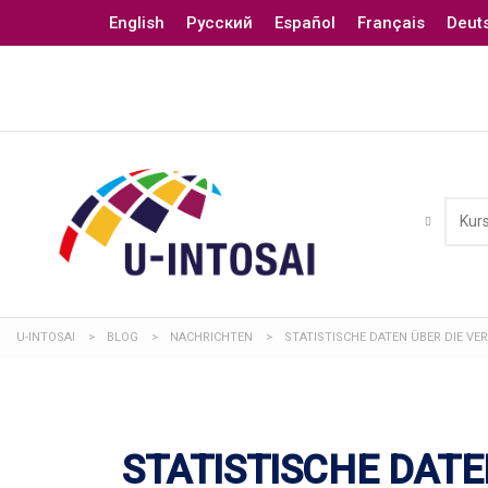
English
Русский
Español
Français
Deut
U-INTOSAI
>
BLOG
>
NACHRICHTEN
>
STATISTISCHE DATEN ÜBER DIE VE
STATISTISCHE DATE