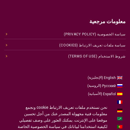
معلومات مرجعية
سياسة الخصوصية (PRIVACY POLICY)
سياسة ملفات تعريف الارتباط (COOKIES)
شروط الاستخدام (TERMS OF USE)
الإنجليزية
English
)
(
الروسية
Русский
)
(
الأسبانية
Español
)
(
الفرنسية
Français
)
(
نحن نستخدم ملفات تعريف الارتباط cookie ونجمع
الألمانية
Deutsch
)
(
معلومات فنية مجهولة المصدر عنك من أجل تحسين
العربية
موقعنا على الإنترنت. يمكنك العثور على وصف تفصيلي
لكيفية استخدامنا لبياناتك في سياسة الخصوصية الخاصة
البرتغالية ، البرتغال
Português
)
(