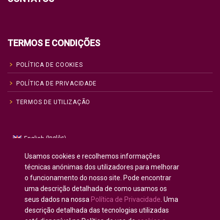
TERMOS E CONDIÇÕES
POLÍTICA DE COOKIES
POLÍTICA DE PRIVACIDADE
TERMOS DE UTILIZAÇÃO
Inglês
English
(
)
Russo
Русский
(
)
Usamos cookies e recolhemos informações
Espanhol
Español
(
)
técnicas anónimas dos utilizadores para melhorar
o funcionamento do nosso site. Pode encontrar
Francês
Français
(
)
uma descrição detalhada de como usamos os
Alemão
Deutsch
(
)
seus dados na nossa
Política de Privacidade
. Uma
Árabe
العربية
(
)
descrição detalhada das tecnologias utilizadas