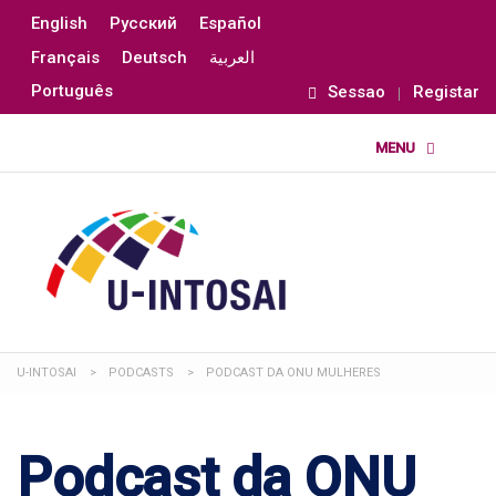
English
Русский
Español
Français
Deutsch
العربية
Português
Sessao
Registar
U-INTOSAI
>
PODCASTS
>
PODCAST DA ONU MULHERES
Podcast da ONU