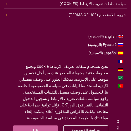
سياسة ملفات تعريف الارتباط (COOKIES)
شروط الاستخدام (TERMS OF USE)
الإنجليزية
English
)
(
الروسية
Русский
)
(
الأسبانية
Español
)
(
الفرنسية
Français
)
(
نحن نستخدم ملفات تعريف الارتباط cookie ونجمع
الألمانية
Deutsch
)
(
معلومات فنية مجهولة المصدر عنك من أجل تحسين
العربية
موقعنا على الإنترنت. يمكنك العثور على وصف تفصيلي
لكيفية استخدامنا لبياناتك في سياسة الخصوصية الخاصة
البرتغالية ، البرتغال
Português
)
(
بنا. للحصول على وصف مفصل للتقنيات المستخدمة،
راجع سياسة ملفات تعريف الارتباط وتسجيل الدخول
التلقائي. بالنقر فوق الزر 'OK، فإنك توافق صراحةً على
معالجة بياناتك للأغراض المذكورة أعلاه. يمكنك إلغاء
موافقتك بالطريقة المحددة في سياسة الخصوصية.
© 2020-2025
U-INTOSAI
- جامعة لمجتمع تصميم ©
Accounts Chamber of the Russian Federation
©
FSI
سياسة الخصوصية
OK