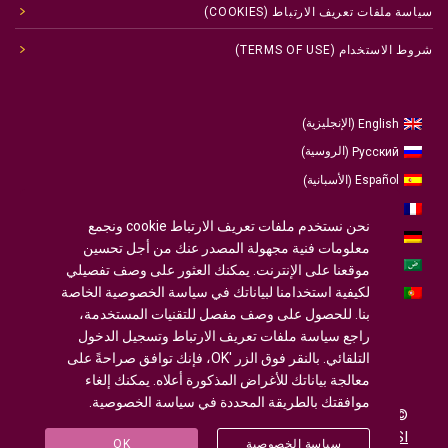
سياسة ملفات تعريف الارتباط (COOKIES)
شروط الاستخدام (TERMS OF USE)
الإنجليزية
English
)
(
الروسية
Русский
)
(
الأسبانية
Español
)
(
الفرنسية
Français
)
(
نحن نستخدم ملفات تعريف الارتباط cookie ونجمع
الألمانية
Deutsch
)
(
معلومات فنية مجهولة المصدر عنك من أجل تحسين
العربية
موقعنا على الإنترنت. يمكنك العثور على وصف تفصيلي
لكيفية استخدامنا لبياناتك في سياسة الخصوصية الخاصة
البرتغالية ، البرتغال
Português
)
(
بنا. للحصول على وصف مفصل للتقنيات المستخدمة،
راجع سياسة ملفات تعريف الارتباط وتسجيل الدخول
التلقائي. بالنقر فوق الزر 'OK، فإنك توافق صراحةً على
معالجة بياناتك للأغراض المذكورة أعلاه. يمكنك إلغاء
موافقتك بالطريقة المحددة في سياسة الخصوصية.
© 2020-2025
U-INTOSAI
- جامعة لمجتمع تصميم ©
Accounts Chamber of the Russian Federation
©
FSI
سياسة الخصوصية
OK