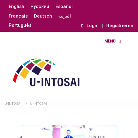
English
Русский
Español
Français
Deutsch
العربية
Português
Login
Registrieren
U-INTOSAI
>
U-INTOSAI