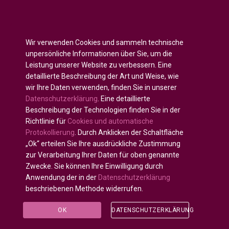
Englisch
English
(
)
Wir verwenden Cookies und sammeln technische
Russisch
Русский
(
)
unpersönliche Informationen über Sie, um die
Spanisch
Español
(
)
Leistung unserer Website zu verbessern. Eine
detaillierte Beschreibung der Art und Weise, wie
Französisch
Français
(
)
wir Ihre Daten verwenden, finden Sie in unserer
Deutsch
Datenschutzerklärung
. Eine detaillierte
Arabisch
العربية
(
)
Beschreibung der Technologien finden Sie in der
Richtlinie für
Cookies und automatische
Portugiesisch, Portugal
Português
(
)
Protokollierung
. Durch Anklicken der Schaltfläche
„Ok“ erteilen Sie Ihre ausdrückliche Zustimmung
zur Verarbeitung Ihrer Daten für oben genannte
Zwecke. Sie können Ihre Einwilligung durch
Anwendung der in der
Datenschutzerklärung
Alle Rechte vorbehalten © 2020 - 2025
U-INTOSAI —
beschriebenen Methode widerrufen.
Digitale Universität für die INTOSAI-Gemeinschaft
©
Accounts Chamber of the Russian Federation
©
FSI
OK
DATENSCHUTZERKLÄRUNG
«CEAIT SP»