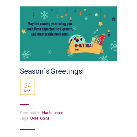
Season`s Greetings!
24
DEZ.
Gepostet in:
Nachrichten
Tags:
U-INTOSAI