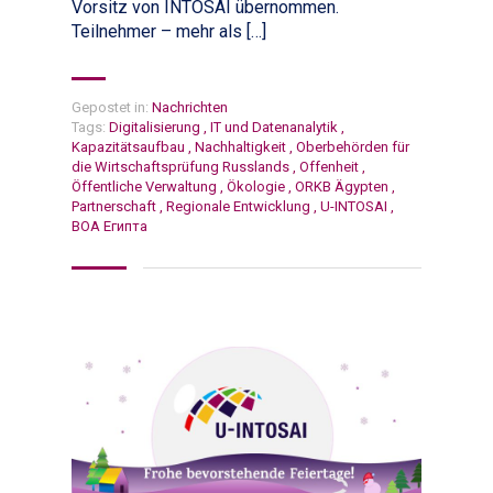
Vorsitz von INTOSAI übernommen.
Teilnehmer – mehr als […]
Gepostet in:
Nachrichten
Tags:
Digitalisierung
,
IT und Datenanalytik
,
Kapazitätsaufbau
,
Nachhaltigkeit
,
Oberbehörden für
die Wirtschaftsprüfung Russlands
,
Offenheit
,
Öffentliche Verwaltung
,
Ökologie
,
ORKB Ägypten
,
Partnerschaft
,
Regionale Entwicklung
,
U-INTOSAI
,
ВОА Египта