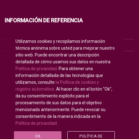
INFORMACIÓN DE REFERENCIA
POLÍTICA DE PRIVACIDAD
Utilizamos cookies y recopilamos información
POLÍTICA DE COOKIES
técnica anónima sobre usted para mejorar nuestro
sitio web. Puede encontrar una descripción
TÉRMINOS DE USO
detallada de cómo usamos sus datos en nuestra
Política de privacidad
. Para obtener una
información detallada de las tecnologías que
Inglés
English
(
)
utilizamos, consulte
la Política de cookies y
registro automático
. Al hacer clic en el botón “Ok”,
Español
da su consentimiento explícito para el
procesamiento de sus datos para el objetivo
mencionado anteriormente. Puede revocar su
consentimiento de la manera indicada en la
Política de privacidad
.
Derechos de autor © 2020 - 2025
U-INTOSAI —
Universidad digital para la Comunidad de la INTOSAI
©
OK
POLÍTICA DE