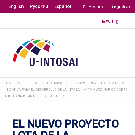
English
Русский
Español
Sesión
Registrar
U-INTOSAI
>
BLOG
>
NOTICIAS
>
EL NUEVO PROYECTO LOTA DE LA
INICIATIVA PARA EL DESARROLLO DE LA INTOSAI INVITA A WEBINARIOS SOBRE
AUDITORÍA DE ANÁLISIS DE LA SALUD
EL NUEVO PROYECTO