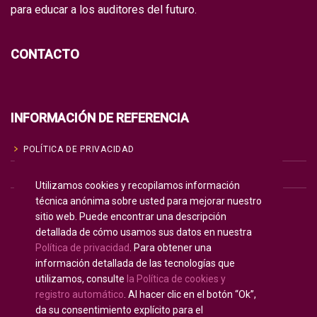
para educar a los auditores del futuro.
CONTACTO
INFORMACIÓN DE REFERENCIA
POLÍTICA DE PRIVACIDAD
POLÍTICA DE COOKIES
Utilizamos cookies y recopilamos información
técnica anónima sobre usted para mejorar nuestro
TÉRMINOS DE USO
sitio web. Puede encontrar una descripción
detallada de cómo usamos sus datos en nuestra
Política de privacidad
. Para obtener una
Inglés
English
(
)
información detallada de las tecnologías que
Ruso
Русский
(
)
utilizamos, consulte
la Política de cookies y
registro automático
. Al hacer clic en el botón “Ok”,
Español
da su consentimiento explícito para el