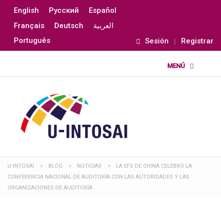
English
Русский
Español
Français
Deutsch
العربية
Português
Sesión
Registrar
U-INTOSAI
>
BLOG
>
NOTICIAS
>
LA EFS DE CHINA CELEBRÓ LA
CONFERENCIA NACIONAL DE AUDITORÍA CON LAS AUTORIDADES Y LAS
ORGANIZACIONES DE AUDITORÍA