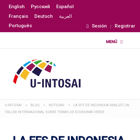
English
Русский
Español
Français
Deutsch
العربية
Português
Sesión
Registrar
U-INTOSAI
>
BLOG
>
NOTICIAS
>
LA EFS DE INDONESIA REALIZÓ UN
TALLER INTERNACIONAL SOBRE TEMAS DE ECONOMÍA VERDE