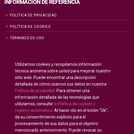
INFORMACIÓN DE REFERENCIA
POLÍTICA DE PRIVACIDAD
POLÍTICA DE COOKIES
TÉRMINOS DE USO
Inglés
English
(
)
Utilizamos cookies y recopilamos información
Ruso
Русский
(
)
técnica anónima sobre usted para mejorar nuestro
Español
sitio web. Puede encontrar una descripción
detallada de cómo usamos sus datos en nuestra
Francés
Français
(
)
Política de privacidad
. Para obtener una
Alemán
Deutsch
(
)
información detallada de las tecnologías que
Árabe
العربية
(
)
utilizamos, consulte
la Política de cookies y
registro automático
. Al hacer clic en el botón “Ok”,
Portugués, Portugal
Português
(
)
da su consentimiento explícito para el
procesamiento de sus datos para el objetivo
mencionado anteriormente. Puede revocar su