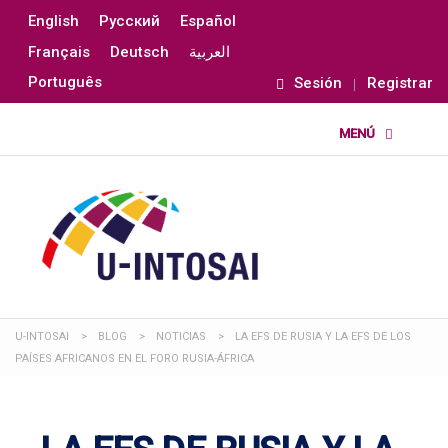
English
Русский
Español
Français
Deutsch
العربية
Português
Sesión
Registrar
U-INTOSAI
>
BLOG
>
NOTICIAS
>
LA EFS DE RUSIA Y LA EFS DE LOS
PAÍSES AFRICANOS EN EL FORO RUSIA-ÁFRICA