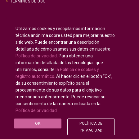
TÉRMINOS DE USO
Inglés
English
(
)
Utilizamos cookies y recopilamos información
Ruso
Русский
(
)
técnica anónima sobre usted para mejorar nuestro
Español
sitio web. Puede encontrar una descripción
detallada de cómo usamos sus datos en nuestra
Francés
Français
(
)
Política de privacidad
. Para obtener una
Alemán
Deutsch
(
)
información detallada de las tecnologías que
Árabe
العربية
(
)
utilizamos, consulte
la Política de cookies y
registro automático
. Al hacer clic en el botón “Ok”,
Portugués, Portugal
Português
(
)
da su consentimiento explícito para el
procesamiento de sus datos para el objetivo
mencionado anteriormente. Puede revocar su
consentimiento de la manera indicada en la
Política de privacidad
.
Derechos de autor © 2020 - 2025
U-INTOSAI —
Universidad digital para la Comunidad de la INTOSAI
©
OK
POLÍTICA DE
Accounts Chamber of the Russian Federation
©
FSI
PRIVACIDAD
«CEAIT SP»