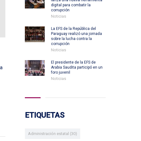
lanza una nueva herramienta
digital para combatir la
corrupción
Noticias
La EFS de la República del
Paraguay realizó una jornada
sobre la lucha contra la
corrupción
Noticias
El presidente de la EFS de
ta
Arabia Saudita participó en un
foro juvenil
Noticias
ETIQUETAS
Administración estatal
(30)