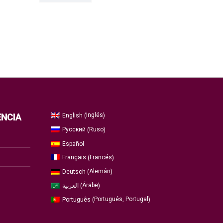
Inglés
English
ENCIA
(
)
Ruso
Русский
(
)
Español
Francés
Français
(
)
Alemán
Deutsch
(
)
Árabe
العربية
(
)
Portugués, Portugal
Português
(
)