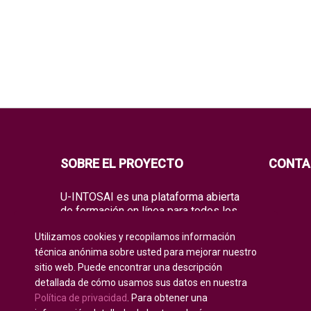
SOBRE EL PROYECTO
CONTA
U-INTOSAI es una plataforma abierta
de formación en línea para todos los
miembros de la INTOSAI, creada
Utilizamos cookies y recopilamos información
como un espacio único para el
intercambio de experiencias y
técnica anónima sobre usted para mejorar nuestro
conocimientos de vanguardia.
sitio web. Puede encontrar una descripción
detallada de cómo usamos sus datos en nuestra
La Universidad ofrece a toda la
Política de privacidad
. Para obtener una
comunidad global de auditoría tanto