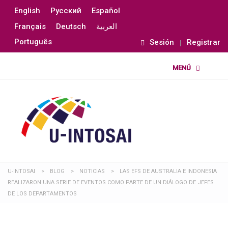
English
Русский
Español
Français
Deutsch
العربية
Português
Sesión
Registrar
U-INTOSAI
>
BLOG
>
NOTICIAS
>
LAS EFS DE AUSTRALIA E INDONESIA
REALIZARON UNA SERIE DE EVENTOS COMO PARTE DE UN DIÁLOGO DE JEFES
DE LOS DEPARTAMENTOS