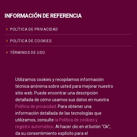
INFORMACIÓN DE REFERENCIA
POLÍTICA DE PRIVACIDAD
POLÍTICA DE COOKIES
TÉRMINOS DE USO
Inglés
English
(
)
Utilizamos cookies y recopilamos información
Ruso
Русский
(
)
técnica anónima sobre usted para mejorar nuestro
Español
sitio web. Puede encontrar una descripción
detallada de cómo usamos sus datos en nuestra
Francés
Français
(
)
Política de privacidad
. Para obtener una
Alemán
Deutsch
(
)
información detallada de las tecnologías que
Árabe
العربية
(
)
utilizamos, consulte
la Política de cookies y
registro automático
. Al hacer clic en el botón “Ok”,
Portugués, Portugal
Português
(
)
da su consentimiento explícito para el