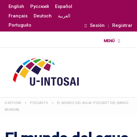
English
Русский
Español
Français
Deutsch
العربية
Português
Sesión
Registrar
U-INTOSAI
>
PODCASTS
>
EL MUNDO DEL AGUA. PODCAST DEL BANCO
MUNDIAL