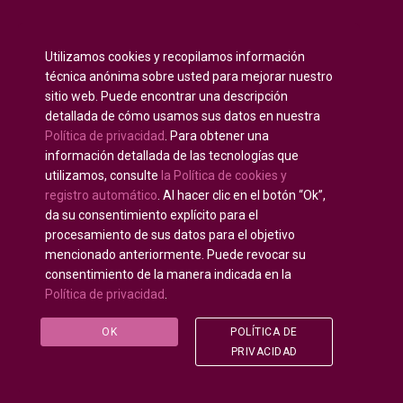
Inglés
English
(
)
Utilizamos cookies y recopilamos información
Ruso
Русский
(
)
técnica anónima sobre usted para mejorar nuestro
Español
sitio web. Puede encontrar una descripción
detallada de cómo usamos sus datos en nuestra
Francés
Français
(
)
Política de privacidad
. Para obtener una
Alemán
Deutsch
(
)
información detallada de las tecnologías que
Árabe
العربية
(
)
utilizamos, consulte
la Política de cookies y
registro automático
. Al hacer clic en el botón “Ok”,
Portugués, Portugal
Português
(
)
da su consentimiento explícito para el
procesamiento de sus datos para el objetivo
mencionado anteriormente. Puede revocar su
consentimiento de la manera indicada en la
Política de privacidad
.
Derechos de autor © 2020 - 2025
U-INTOSAI —
Universidad digital para la Comunidad de la INTOSAI
©
OK
POLÍTICA DE
Accounts Chamber of the Russian Federation
©
FSI
PRIVACIDAD
«CEAIT SP»