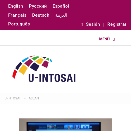
English
Русский
Español
Français
Deutsch
العربية
Português
Sesión
Registrar
U-INTOSAI
>
ASEAN