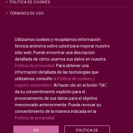
POLÍTICA DE COOKIES
TÉRMINOS DE USO
Inglés
English
(
)
Utilizamos cookies y recopilamos información
Ruso
Русский
(
)
técnica anónima sobre usted para mejorar nuestro
Español
sitio web. Puede encontrar una descripción
detallada de cómo usamos sus datos en nuestra
Francés
Français
(
)
Política de privacidad
. Para obtener una
Alemán
Deutsch
(
)
información detallada de las tecnologías que
Árabe
العربية
(
)
utilizamos, consulte
la Política de cookies y
registro automático
. Al hacer clic en el botón “Ok”,
Portugués, Portugal
Português
(
)
da su consentimiento explícito para el
procesamiento de sus datos para el objetivo
mencionado anteriormente. Puede revocar su
consentimiento de la manera indicada en la
Política de privacidad
.
Derechos de autor © 2020 - 2025
U-INTOSAI —
Universidad digital para la Comunidad de la INTOSAI
©
OK
POLÍTICA DE