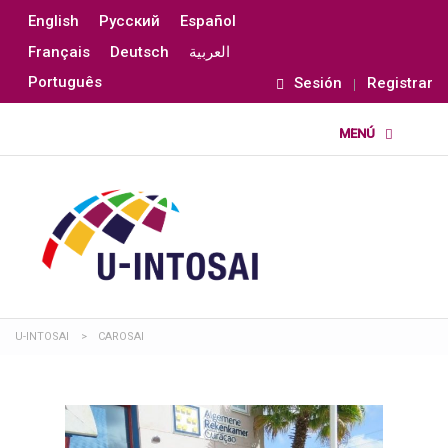
English
Русский
Español
Français
Deutsch
العربية
Português
Sesión
Registrar
U-INTOSAI
>
CAROSAI