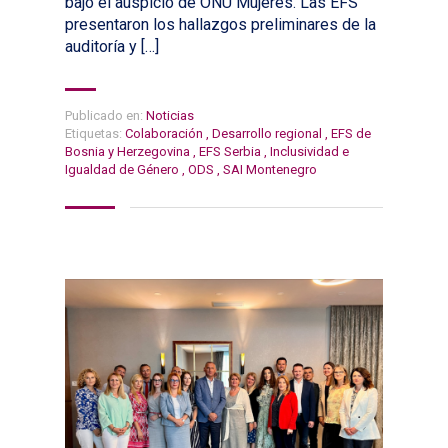
bajo el auspicio de ONU Mujeres. Las EFS
presentaron los hallazgos preliminares de la
auditoría y […]
Publicado en:
Noticias
Etiquetas:
Colaboración
,
Desarrollo regional
,
EFS de
Bosnia y Herzegovina
,
EFS Serbia
,
Inclusividad e
Igualdad de Género
,
ODS
,
SAI Montenegro