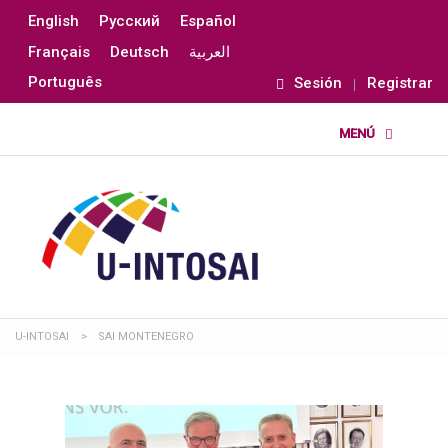
English
Русский
Español
Français
Deutsch
العربية
Português
Sesión
Registrar
U-INTOSAI
>
SAI MONTENEGRO