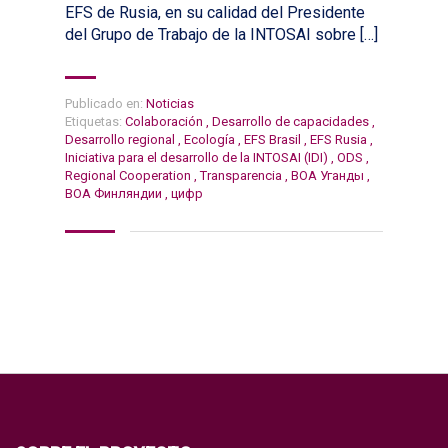
EFS de Rusia, en su calidad del Presidente
del Grupo de Trabajo de la INTOSAI sobre […]
Publicado en:
Noticias
Etiquetas:
Colaboración
,
Desarrollo de capacidades
,
Desarrollo regional
,
Ecología
,
EFS Brasil
,
EFS Rusia
,
Iniciativa para el desarrollo de la INTOSAI (IDI)
,
ODS
,
Regional Cooperation
,
Transparencia
,
ВОА Уганды
,
ВОА Финляндии
,
цифр