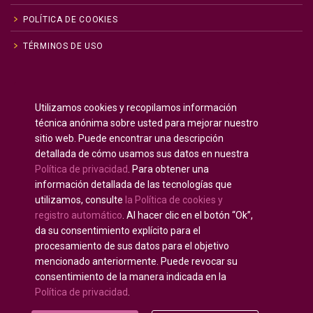
POLÍTICA DE COOKIES
TÉRMINOS DE USO
Inglés
English
(
)
Utilizamos cookies y recopilamos información
Ruso
Русский
(
)
técnica anónima sobre usted para mejorar nuestro
Español
sitio web. Puede encontrar una descripción
detallada de cómo usamos sus datos en nuestra
Francés
Français
(
)
Política de privacidad
. Para obtener una
Alemán
Deutsch
(
)
información detallada de las tecnologías que
Árabe
العربية
(
)
utilizamos, consulte
la Política de cookies y
registro automático
. Al hacer clic en el botón “Ok”,
Portugués, Portugal
Português
(
)
da su consentimiento explícito para el
procesamiento de sus datos para el objetivo
mencionado anteriormente. Puede revocar su
consentimiento de la manera indicada en la
Política de privacidad
.
Derechos de autor © 2020 - 2025
U-INTOSAI —