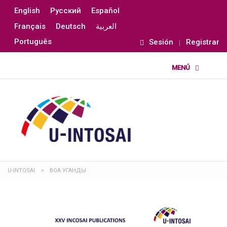
English
Русский
Español
Français
Deutsch
العربية
Português
Sesión
Registrar
U-INTOSAI
>
ВОА УГАНДЫ