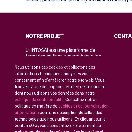
NOTRE PROJET
CONTA
U-INTOSAI est une plateforme de
formation en ligne ouverte à tous les
membres de l’INTOSAI, créée comme
Nous utilisons des cookies et collectons des
un espace unique de partage
d’expériences et de connaissances
informations techniques anonymes vous
avancées.
concernant afin d’améliorer notre site web. Vous
trouverez une description détaillée de la manière
L’Université offre à l’ensemble de la
dont nous utilisons vos données dans notre
communauté mondiale de l’audit à la
politique de confidentialité
. Consultez notre
fois des formats de formation
classiques et les meilleurs projets de
politique en matière de
cookies et de journalisation
formation et guides pratiques de
automatique
pour une description détaillée des
l’INTOSAI. Elle rassemble les
technologies que nous utilisons. En cliquant sur le
initiatives didactiques existantes pour
bouton «Ok», vous consentez explicitement au
former les auditeurs de l’avenir.