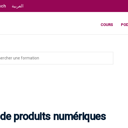
sch
العربية
COURS
PO
n de produits numériques