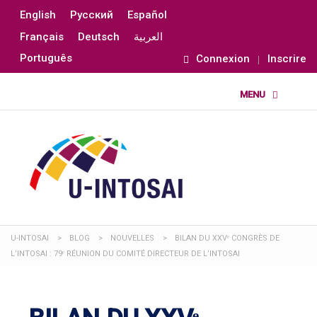
English
Русский
Español
Français
Deutsch
العربية
Português
Connexion
Inscrire
U-INTOSAI
>
BLOG
>
NOUVELLES
>
BILAN DU XXVᵉ CONGRÈS DE
L’INTOSAI : 79ᵉ RÉUNION DU COMITÉ DIRECTEUR DE L’INTOSAI