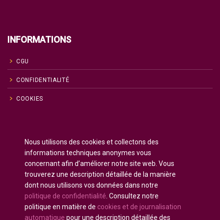
INFORMATIONS
CGU
CONFIDENTIALITÉ
COOKIES
Anglais
English
(
)
Nous utilisons des cookies et collectons des
Russe
Русский
(
)
informations techniques anonymes vous
Espagnol
Español
concernant afin d’améliorer notre site web. Vous
(
)
trouverez une description détaillée de la manière
Français
dont nous utilisons vos données dans notre
Allemand
Deutsch
(
)
politique de confidentialité
. Consultez notre
Arabe
العربية
(
)
politique en matière de
cookies et de journalisation
automatique
pour une description détaillée des
Portugais - du Portugal
Português
(
)