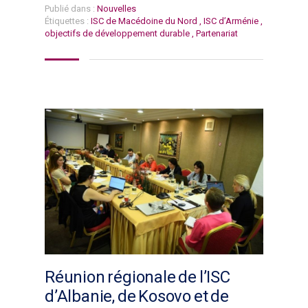
Publié dans :
Nouvelles
Étiquettes :
ISC de Macédoine du Nord
,
ISC d’Arménie
,
objectifs de développement durable
,
Partenariat
Réunion régionale de l’ISC
d’Albanie, de Kosovo et de