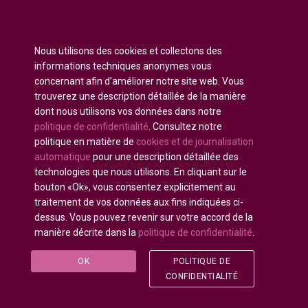
Anglais
English
(
)
Nous utilisons des cookies et collectons des
Russe
Русский
(
)
informations techniques anonymes vous
Espagnol
Español
(
)
concernant afin d’améliorer notre site web. Vous
trouverez une description détaillée de la manière
Français
dont nous utilisons vos données dans notre
Allemand
Deutsch
(
)
politique de confidentialité
. Consultez notre
Arabe
العربية
(
)
politique en matière de
cookies et de journalisation
automatique
pour une description détaillée des
Portugais - du Portugal
Português
(
)
technologies que nous utilisons. En cliquant sur le
bouton «Ok», vous consentez explicitement au
traitement de vos données aux fins indiquées ci-
dessus. Vous pouvez revenir sur votre accord de la
manière décrite dans la
politique de confidentialité
.
Tous droits réservés © 2020 - 2025
U-INTOSAI
—
L'Université numérique pour la communauté de
OK
POLITIQUE DE
l'INTOSAI ©
Accounts Chamber of the Russian
CONFIDENTIALITÉ
Federation
©
FSI «CEAIT SP»