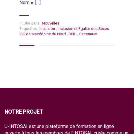
Nord ». […]
Publié dans :
Nouvelles
Étiquettes :
Inclusion
,
Inclusion et Egalité des Sexes
,
ISC de Macédoine du Nord
,
ONU
,
Partenariat
NOTRE PROJET
U-INTOSAI est une plateforme de formation en ligne
ouverte à tous les membres de l’INTOSAI, créée comme un