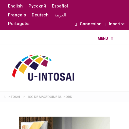
English
Русский
Español
Français
Deutsch
العربية
Português
Connexion
Inscrire
U-INTOSAI
>
ISC DE MACÉDOINE DU NORD