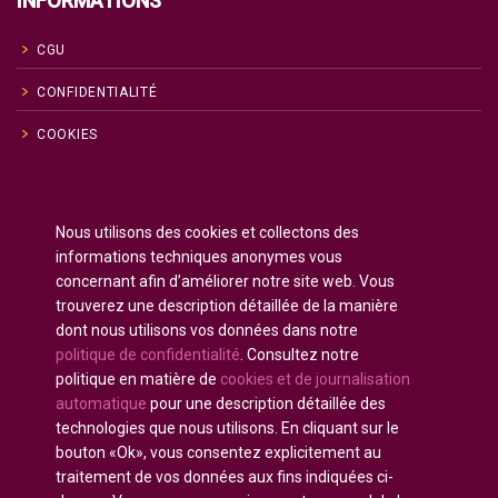
INFORMATIONS
CGU
CONFIDENTIALITÉ
COOKIES
Anglais
English
(
)
Nous utilisons des cookies et collectons des
Russe
Русский
(
)
informations techniques anonymes vous
Espagnol
Español
concernant afin d’améliorer notre site web. Vous
(
)
trouverez une description détaillée de la manière
Français
dont nous utilisons vos données dans notre
Allemand
Deutsch
(
)
politique de confidentialité
. Consultez notre
Arabe
العربية
(
)
politique en matière de
cookies et de journalisation
automatique
pour une description détaillée des
Portugais - du Portugal
Português
(
)
technologies que nous utilisons. En cliquant sur le
bouton «Ok», vous consentez explicitement au
traitement de vos données aux fins indiquées ci-