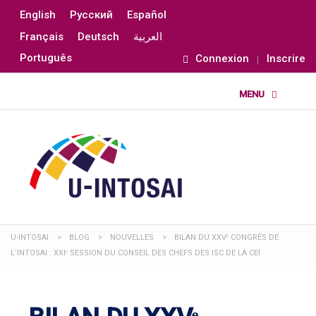
English
Русский
Español
Français
Deutsch
العربية
Português
Connexion
Inscrire
U-INTOSAI
>
BLOG
>
NOUVELLES
>
BILAN DU XXVᵉ CONGRÈS DE
L’INTOSAI : XXIᵉ SESSION DU CONSEIL DES CHEFS DES ISC DE LA CEI