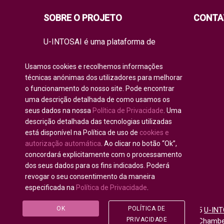
SOBRE O PROJETO
CONTA
U-INTOSAI é uma plataforma de
educação on-line para todos os
membros da INTOSAI, criada como um
Usamos cookies e recolhemos informações
espaço único para partilhar
técnicas anónimas dos utilizadores para melhorar
experiências e conhecimento.
o funcionamento do nosso site. Pode encontrar
A universidade oferece à comunidade
uma descrição detalhada de como usamos os
de auditoria global formatos de
seus dados na nossa
Política de Privacidade
. Uma
aprendizagem clássicos, bem como
os melhores projetos de formação e
descrição detalhada das tecnologias utilizadas
manuais práticos da INTOSAI, que
está disponível na Política de uso de
cookies e
combinam as iniciativas académicas
autorização automática
. Ao clicar no botão “Ok”,
existentes para educar os auditores
concordará explicitamente com o processamento
do futuro.
dos seus dados para os fins indicados. Poderá
revogar o seu consentimento da maneira
especificada na
Política de Privacidade
.
OK
POLÍTICA DE
Todos os direitos reservados © 2020 - 2025
U-INT
PRIVACIDADE
para Comunidade da INTOSAI
©
Accounts Chamber