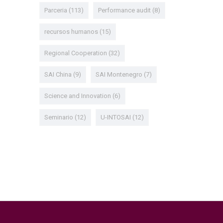
Parceria
(113)
Performance audit
(8)
recursos humanos
(15)
Regional Cooperation
(32)
SAI China
(9)
SAI Montenegro
(7)
Science and Innovation
(6)
Seminario
(12)
U-INTOSAI
(12)