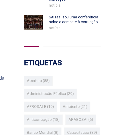
notícia
SAI realizou uma conferência
sobre o combate à corrupção
notícia
ETIQUETAS
da
Abertura
(88)
Administração Pública
(29)
AFROSAI-E
(19)
Ambiente
(21)
Anticorrupção
(18)
ARABOSAI
(6)
Banco Mundial
(8)
Capacitacao
(89)