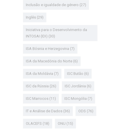
Inclusão e igualdade de género
(27)
Inglês
(29)
Iniciativa para o Desenvolvimento da
INTOSAI (IDI)
(30)
ISA Bósnia e Herzegovina
(7)
ISA da Macedónia do Norte
(6)
ISA da Moldávia
(7)
ISC Butão
(6)
ISC da Rússia
(26)
ISC Jordânia
(6)
ISC Marrocos
(11)
ISC Mongólia
(7)
IT e Análise de Dados
(36)
ODS
(76)
OLACEFS
(18)
ONU
(15)