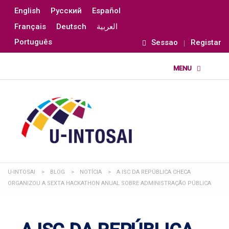
English
Русский
Español
Français
Deutsch
العربية
Português
Sessao
Registar
U-INTOSAI
>
BLOG
>
NOTÍCIA
>
A ISC DA REPÚBLICA CHECA
ORGANIZOU A SEXTA HACKATHON ANUAL SOBRE ADMINISTRAÇÃO PÚBLICA