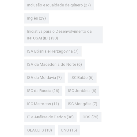
Inclusão e igualdade de género
(27)
Inglês
(29)
Iniciativa para o Desenvolvimento da
INTOSAI (IDI)
(30)
ISA Bósnia e Herzegovina
(7)
ISA da Macedónia do Norte
(6)
ISA da Moldávia
(7)
ISC Butão
(6)
ISC da Rússia
(26)
ISC Jordânia
(6)
ISC Marrocos
(11)
ISC Mongólia
(7)
IT e Análise de Dados
(36)
ODS
(76)
OLACEFS
(18)
ONU
(15)