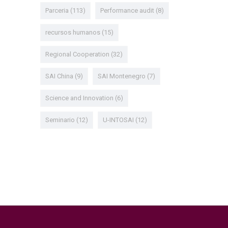
Parceria
(113)
Performance audit
(8)
recursos humanos
(15)
Regional Cooperation
(32)
SAI China
(9)
SAI Montenegro
(7)
Science and Innovation
(6)
Seminario
(12)
U-INTOSAI
(12)