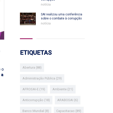
notícia
SAI realizou uma conferência
sobre o combate à corrupção
notícia
a
ETIQUETAS
Abertura
(88)
e o
 a
Administração Pública
(29)
AFROSAI-E
(19)
Ambiente
(21)
Anticorrupção
(18)
ARABOSAI
(6)
Banco Mundial
(8)
Capacitacao
(89)