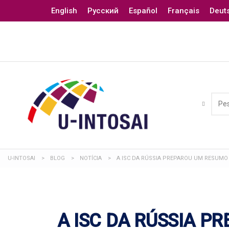
English
Русский
Español
Français
Deut
U-INTOSAI
>
BLOG
>
NOTÍCIA
>
A ISC DA RÚSSIA PREPAROU UM RESUMO 
A ISC DA RÚSSIA P