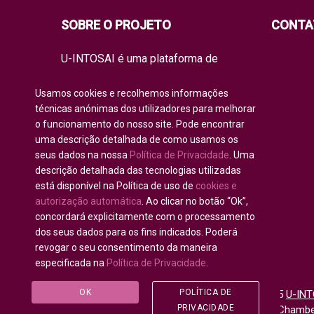
SOBRE O PROJETO
CONTA
U-INTOSAI é uma plataforma de
educação on-line para todos os
membros da INTOSAI, criada como um
Usamos cookies e recolhemos informações
espaço único para partilhar
técnicas anónimas dos utilizadores para melhorar
experiências e conhecimento.
o funcionamento do nosso site. Pode encontrar
A universidade oferece à comunidade
uma descrição detalhada de como usamos os
de auditoria global formatos de
seus dados na nossa
Política de Privacidade
. Uma
aprendizagem clássicos, bem como
os melhores projetos de formação e
descrição detalhada das tecnologias utilizadas
manuais práticos da INTOSAI, que
está disponível na Política de uso de
cookies e
combinam as iniciativas académicas
autorização automática
. Ao clicar no botão “Ok”,
existentes para educar os auditores
concordará explicitamente com o processamento
do futuro.
dos seus dados para os fins indicados. Poderá
revogar o seu consentimento da maneira
especificada na
Política de Privacidade
.
OK
POLÍTICA DE
Todos os direitos reservados © 2020 - 2025
U-INT
PRIVACIDADE
para Comunidade da INTOSAI
©
Accounts Chamber