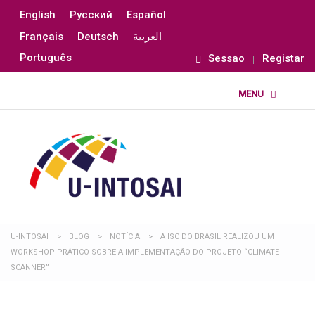
English
Русский
Español
Français
Deutsch
العربية
Português
Sessao
Registar
U-INTOSAI
>
BLOG
>
NOTÍCIA
>
A ISC DO BRASIL REALIZOU UM
WORKSHOP PRÁTICO SOBRE A IMPLEMENTAÇÃO DO PROJETO “CLIMATE
SCANNER”