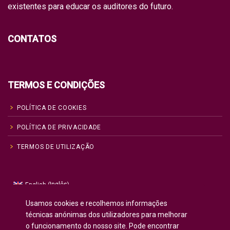
existentes para educar os auditores do futuro.
CONTATOS
TERMOS E CONDIÇÕES
POLÍTICA DE COOKIES
POLÍTICA DE PRIVACIDADE
TERMOS DE UTILIZAÇÃO
Inglês
English
(
)
Russo
Русский
(
)
Usamos cookies e recolhemos informações
Espanhol
Español
técnicas anónimas dos utilizadores para melhorar
(
)
o funcionamento do nosso site. Pode encontrar
Francês
Français
(
)