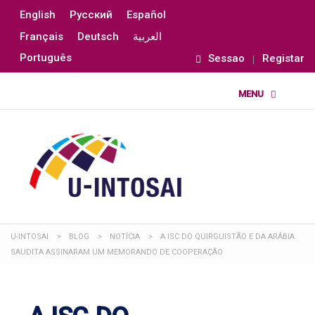
English
Русский
Español
Français
Deutsch
العربية
Português
Sessao
Registar
U-INTOSAI
>
BLOG
>
NOTÍCIA
>
A ISC DO QUIRGUISTÃO E DA ARÁBIA
SAUDITA ASSINARAM UM MEMORANDO DE COOPERAÇÃO