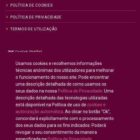
POLÍTICA DE COOKIES
POLÍTICA DE PRIVACIDADE
TERMOS DE UTILIZAÇÃO
Inglês
English
(
)
Russo
Русский
(
)
Usamos cookies e recolhemos informações
Espanhol
Español
(
)
técnicas anónimas dos utilizadores para melhorar
o funcionamento do nosso site. Pode encontrar
Francês
Français
(
)
uma descrição detalhada de como usamos os
Alemão
Deutsch
(
)
seus dados na nossa
Política de Privacidade
. Uma
Árabe
العربية
(
)
descrição detalhada das tecnologias utilizadas
está disponível na Política de uso de
cookies e
Português
autorização automática
. Ao clicar no botão “Ok”,
concordará explicitamente com o processamento
dos seus dados para os fins indicados. Poderá
revogar o seu consentimento da maneira
especificada na
Política de Privacidade
.