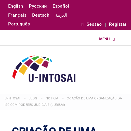
English
Русский
Español
Français
Deutsch
العربية
Português
Sessao
Registar
U-INTOSAI
>
BLOG
>
NOTÍCIA
>
CRIAÇÃO DE UMA ORGANIZAÇÃO DA
ISC COM PODERES JUDICIAIS (JURISAI)