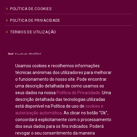
POLÍTICA DE COOKIES
POLÍTICA DE PRIVACIDADE
TERMOS DE UTILIZAÇÃO
Inglês
English
(
)
Russo
Русский
(
)
Usamos cookies e recolhemos informações
Espanhol
Español
técnicas anónimas dos utilizadores para melhorar
(
)
o funcionamento do nosso site. Pode encontrar
Francês
Français
(
)
uma descrição detalhada de como usamos os
Alemão
Deutsch
(
)
seus dados na nossa
Política de Privacidade
. Uma
Árabe
العربية
(
)
descrição detalhada das tecnologias utilizadas
está disponível na Política de uso de
cookies e
Português
autorização automática
. Ao clicar no botão “Ok”,
concordará explicitamente com o processamento
dos seus dados para os fins indicados. Poderá
revogar o seu consentimento da maneira