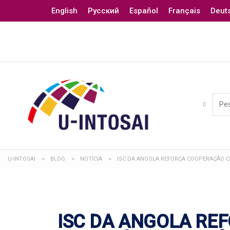
English
Русский
Español
Français
Deut
U-INTOSAI
>
BLOG
>
NOTÍCIA
>
ISC DA ANGOLA REFORÇA COOPERAÇÃO C
ISC DA ANGOLA RE