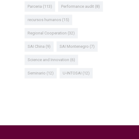
Parceria
(113)
Performance audit
(8)
recursos humanos
(15)
Regional Cooperation
(32)
SAI China
(9)
SAI Montenegro
(7)
Science and Innovation
(6)
Seminario
(12)
U-INTOSAI
(12)