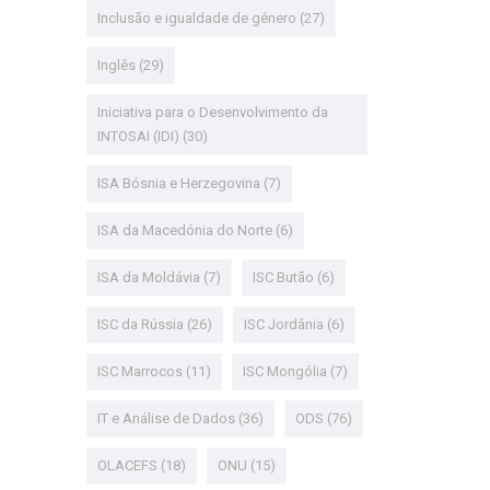
Inclusão e igualdade de género
(27)
Inglês
(29)
Iniciativa para o Desenvolvimento da
INTOSAI (IDI)
(30)
ISA Bósnia e Herzegovina
(7)
ISA da Macedónia do Norte
(6)
ISA da Moldávia
(7)
ISC Butão
(6)
ISC da Rússia
(26)
ISC Jordânia
(6)
ISC Marrocos
(11)
ISC Mongólia
(7)
IT e Análise de Dados
(36)
ODS
(76)
OLACEFS
(18)
ONU
(15)