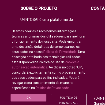
SOBRE O PROJETO
CONTA
U-INTOSAI é uma plataforma de
educação on-line para todos os
membros da INTOSAI, criada como um
Usamos cookies e recolhemos informações
espaço único para partilhar
técnicas anónimas dos utilizadores para melhorar
experiências e conhecimento.
o funcionamento do nosso site. Pode encontrar
A universidade oferece à comunidade
uma descrição detalhada de como usamos os
de auditoria global formatos de
seus dados na nossa
Política de Privacidade
. Uma
aprendizagem clássicos, bem como
os melhores projetos de formação e
descrição detalhada das tecnologias utilizadas
manuais práticos da INTOSAI, que
está disponível na Política de uso de
cookies e
combinam as iniciativas académicas
autorização automática
. Ao clicar no botão “Ok”,
existentes para educar os auditores
concordará explicitamente com o processamento
do futuro.
dos seus dados para os fins indicados. Poderá
revogar o seu consentimento da maneira
especificada na
Política de Privacidade
.
OK
POLÍTICA DE
Todos os direitos reservados © 2020 - 2025
U-INT
PRIVACIDADE
para Comunidade da INTOSAI
©
Accounts Chamber