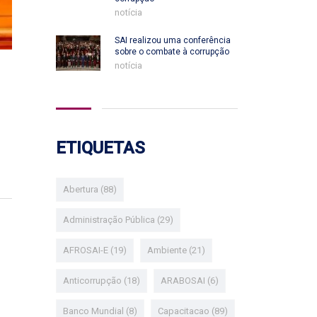
notícia
SAI realizou uma conferência
sobre o combate à corrupção
notícia
ETIQUETAS
Abertura
(88)
Administração Pública
(29)
AFROSAI-E
(19)
Ambiente
(21)
Anticorrupção
(18)
ARABOSAI
(6)
Banco Mundial
(8)
Capacitacao
(89)