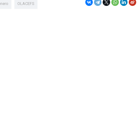
énero
OLACEFS