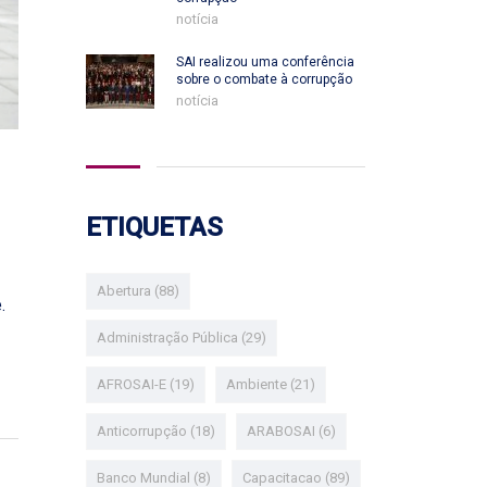
notícia
SAI realizou uma conferência
sobre o combate à corrupção
notícia
ETIQUETAS
Abertura
(88)
.
Administração Pública
(29)
AFROSAI-E
(19)
Ambiente
(21)
Anticorrupção
(18)
ARABOSAI
(6)
Banco Mundial
(8)
Capacitacao
(89)