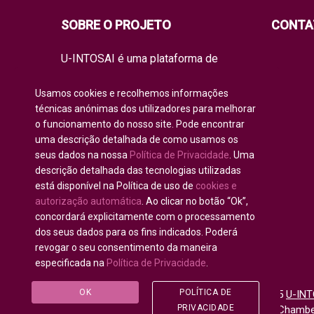
SOBRE O PROJETO
CONTA
U-INTOSAI é uma plataforma de
educação on-line para todos os
membros da INTOSAI, criada como um
Usamos cookies e recolhemos informações
espaço único para partilhar
técnicas anónimas dos utilizadores para melhorar
experiências e conhecimento.
o funcionamento do nosso site. Pode encontrar
A universidade oferece à comunidade
uma descrição detalhada de como usamos os
de auditoria global formatos de
seus dados na nossa
Política de Privacidade
. Uma
aprendizagem clássicos, bem como
os melhores projetos de formação e
descrição detalhada das tecnologias utilizadas
manuais práticos da INTOSAI, que
está disponível na Política de uso de
cookies e
combinam as iniciativas académicas
autorização automática
. Ao clicar no botão “Ok”,
existentes para educar os auditores
concordará explicitamente com o processamento
do futuro.
dos seus dados para os fins indicados. Poderá
revogar o seu consentimento da maneira
especificada na
Política de Privacidade
.
OK
POLÍTICA DE
Todos os direitos reservados © 2020 - 2025
U-INT
PRIVACIDADE
para Comunidade da INTOSAI
©
Accounts Chamber