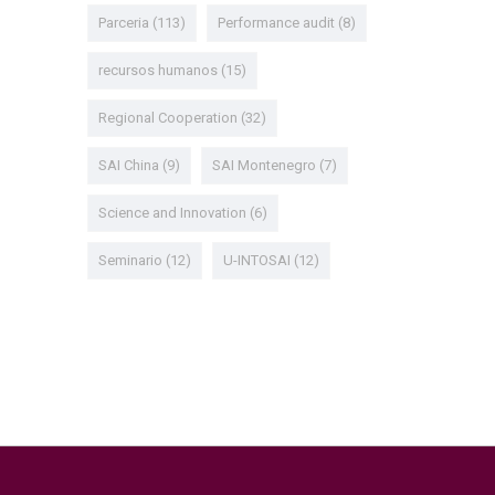
Parceria
(113)
Performance audit
(8)
recursos humanos
(15)
Regional Cooperation
(32)
SAI China
(9)
SAI Montenegro
(7)
Science and Innovation
(6)
Seminario
(12)
U-INTOSAI
(12)