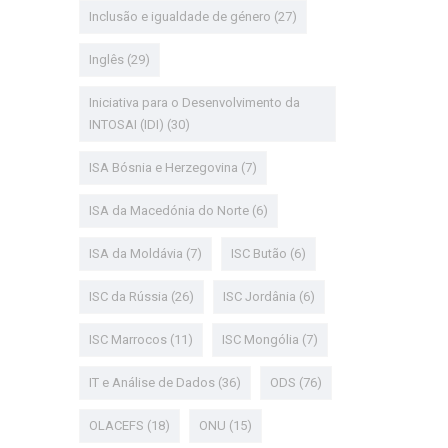
Inclusão e igualdade de género
(27)
Inglês
(29)
Iniciativa para o Desenvolvimento da
INTOSAI (IDI)
(30)
ISA Bósnia e Herzegovina
(7)
ISA da Macedónia do Norte
(6)
ISA da Moldávia
(7)
ISC Butão
(6)
ISC da Rússia
(26)
ISC Jordânia
(6)
ISC Marrocos
(11)
ISC Mongólia
(7)
IT e Análise de Dados
(36)
ODS
(76)
OLACEFS
(18)
ONU
(15)