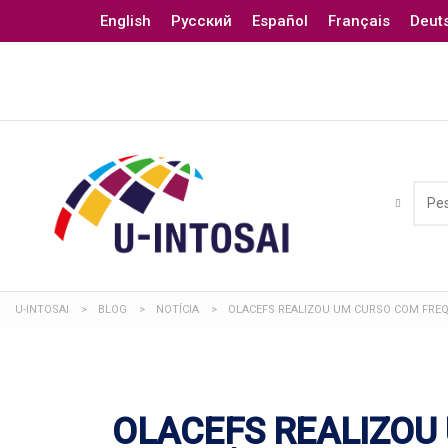
English
Русский
Español
Français
Deut
U-INTOSAI
>
BLOG
>
NOTÍCIA
>
OLACEFS REALIZOU UM CURSO COM FREQ
OLACEFS REALIZOU