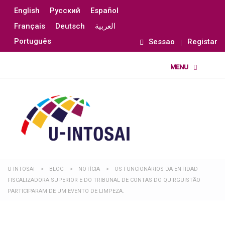
English
Русский
Español
Français
Deutsch
العربية
Português
Sessao
Registar
U-INTOSAI
>
BLOG
>
NOTÍCIA
>
OS FUNCIONÁRIOS DA ENTIDAD
FISCALIZADORA SUPERIOR E DO TRIBUNAL DE CONTAS DO QUIRGUISTÃO
PARTICIPARAM DE UM EVENTO DE LIMPEZA.