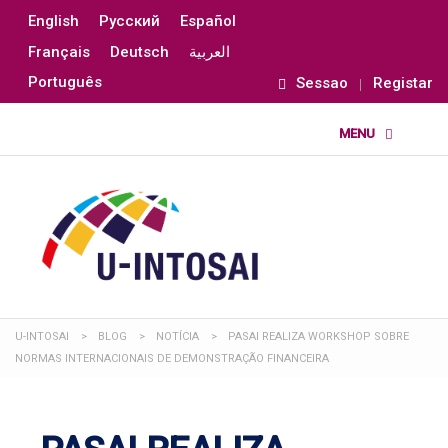
English
Русский
Español
Français
Deutsch
العربية
Português
Sessao
Registar
U-INTOSAI
>
BLOG
>
NOTÍCIA
>
PASAI REALIZA WORKSHOP SOBRE
NORMAS INTERNACIONAIS DE DEMONSTRAÇÃO FINANCEIRA