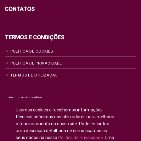
CONTATOS
TERMOS E CONDIÇÕES
POLÍTICA DE COOKIES
POLÍTICA DE PRIVACIDADE
TERMOS DE UTILIZAÇÃO
Inglês
English
(
)
Russo
Русский
(
)
Usamos cookies e recolhemos informações
Espanhol
Español
técnicas anónimas dos utilizadores para melhorar
(
)
o funcionamento do nosso site. Pode encontrar
Francês
Français
(
)
uma descrição detalhada de como usamos os
Alemão
Deutsch
(
)
seus dados na nossa
Política de Privacidade
. Uma