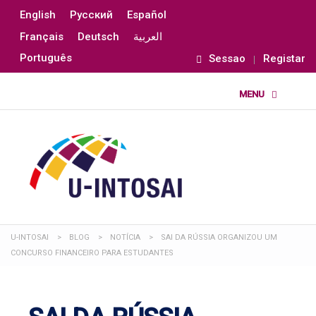
English
Русский
Español
Français
Deutsch
العربية
Português
Sessao
Registar
U-INTOSAI
>
BLOG
>
NOTÍCIA
>
SAI DA RÚSSIA ORGANIZOU UM
CONCURSO FINANCEIRO PARA ESTUDANTES