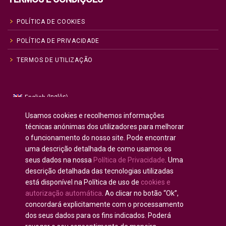
POLÍTICA DE COOKIES
POLÍTICA DE PRIVACIDADE
TERMOS DE UTILIZAÇÃO
Inglês
English
(
)
Russo
Русский
(
)
Usamos cookies e recolhemos informações
Espanhol
Español
técnicas anónimas dos utilizadores para melhorar
(
)
o funcionamento do nosso site. Pode encontrar
Francês
Français
(
)
uma descrição detalhada de como usamos os
Alemão
Deutsch
(
)
seus dados na nossa
Política de Privacidade
. Uma
Árabe
العربية
(
)
descrição detalhada das tecnologias utilizadas
está disponível na Política de uso de
cookies e
Português
autorização automática
. Ao clicar no botão “Ok”,
concordará explicitamente com o processamento
dos seus dados para os fins indicados. Poderá