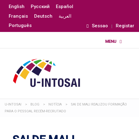
English
Русский
Español
Français
Deutsch
العربية
Português
Sessao
Registar
U-INTOSAI
>
BLOG
>
NOTÍCIA
>
SAI DE MALI REALIZOU FORMAÇÃO
PARA O PESSOAL RECÉM-RECRUTADO