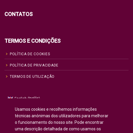
CONTATOS
TERMOS E CONDIÇÕES
POLÍTICA DE COOKIES
POLÍTICA DE PRIVACIDADE
TERMOS DE UTILIZAÇÃO
Inglês
English
(
)
Russo
Русский
(
)
Usamos cookies e recolhemos informações
Espanhol
Español
técnicas anónimas dos utilizadores para melhorar
(
)
o funcionamento do nosso site. Pode encontrar
Francês
Français
(
)
uma descrição detalhada de como usamos os
Alemão
Deutsch
(
)